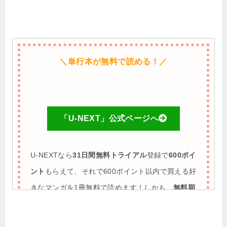
＼単行本が無料で読める！／
「U-NEXT」公式ページへ
U-NEXTなら
31日間無料トライアル
登録で
600ポイ
ント
もらえて、それで600ポイント以内で買える好
きなマンガを1冊無料で読めます！しかも、
無料期
間に解約すれば完全0円で利用も可能
♪