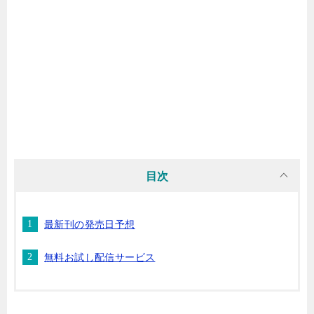
マンガ名（ら行）
マンガ名（わ行）
目次
最新刊の発売日予想
無料お試し配信サービス