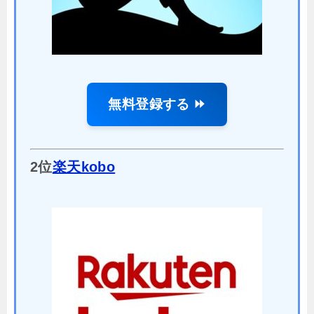
無料登録する ⏩
2位
楽天kobo