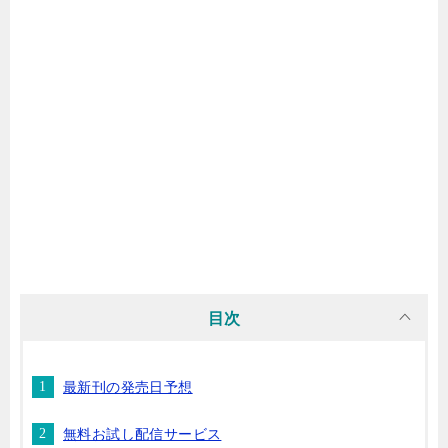
マンガ名（ま行）
マンガ名（や行）
マンガ名（ら行）
マンガ名（わ行）
目次
最新刊の発売日予想
無料お試し配信サービス