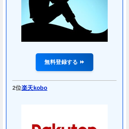
無料登録する ⏩
2位
楽天kobo