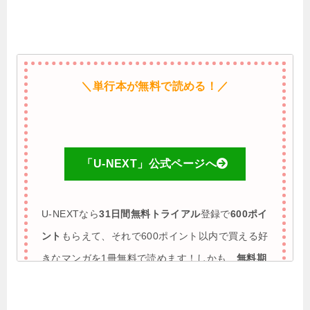
＼単行本が無料で読める！／
「U-NEXT」公式ページへ
U-NEXTなら
31日間無料トライアル
登録で
600ポイ
ント
もらえて、それで600ポイント以内で買える好
きなマンガを1冊無料で読めます！しかも、
無料期
間に解約すれば完全0円で利用も可能
♪