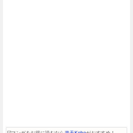
☑️マンガをお得に読むなら
楽天Kobo
がおすすめ！