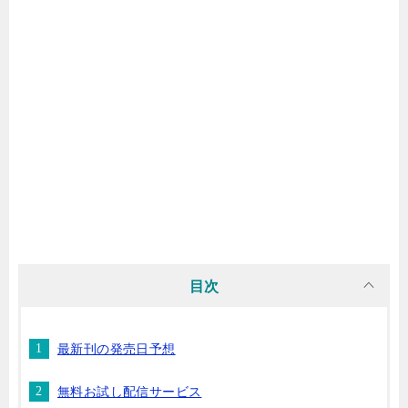
マンガ名（ま行）
マンガ名（や行）
マンガ名（ら行）
マンガ名（わ行）
目次
最新刊の発売日予想
無料お試し配信サービス