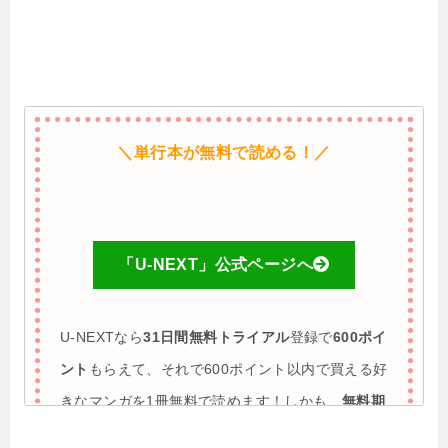
＼単行本が無料で読める！／
「U-NEXT」公式ページへ
U-NEXTなら
31日間無料トライアル
登録で
600ポイ
ント
もらえて、それで600ポイント以内で買える好
きなマンガを1冊無料で読めます！しかも、
無料期
間に解約すれば完全0円で利用も可能
♪