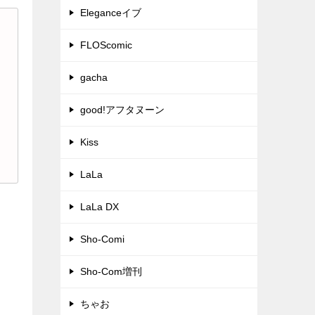
Eleganceイブ
FLOScomic
gacha
good!アフタヌーン
Kiss
LaLa
LaLa DX
Sho-Comi
Sho-Com増刊
ちゃお