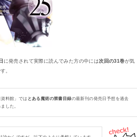
日
に発売されて実際に読んでみた方の中には
次回の31巻
が気
です。
日資料館」では
とある魔術の禁書目録
の最新刊の発売日予想を過去
みました。