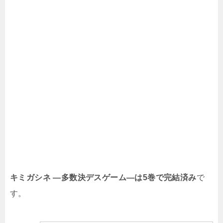
キミガシネ ―多数決デスゲーム―は5
巻で完結済み
で
す。