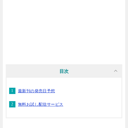
マンガ名（ら行）
マンガ名（わ行）
目次
最新刊の発売日予想
無料お試し配信サービス