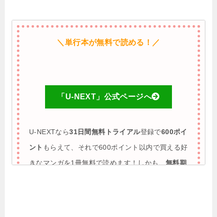
＼単行本が無料で読める！／
「U-NEXT」公式ページへ
U-NEXTなら
31日間無料トライアル
登録で
600ポイ
ント
もらえて、それで600ポイント以内で買える好
きなマンガを1冊無料で読めます！しかも、
無料期
間に解約すれば完全0円で利用も可能
♪