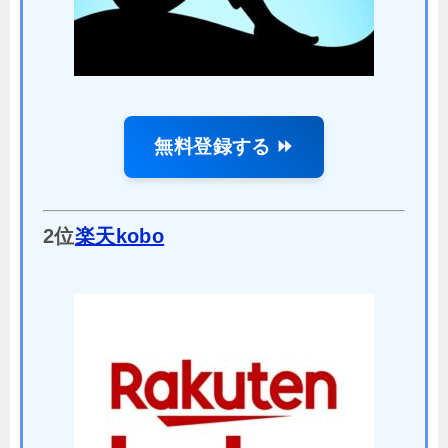
無料登録する ⏩
2位
楽天kobo