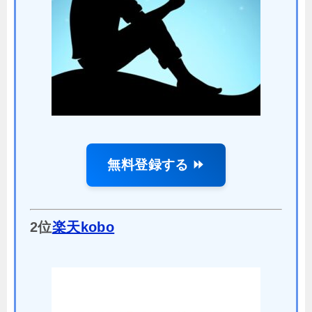
無料登録する ⏩
2位
楽天kobo