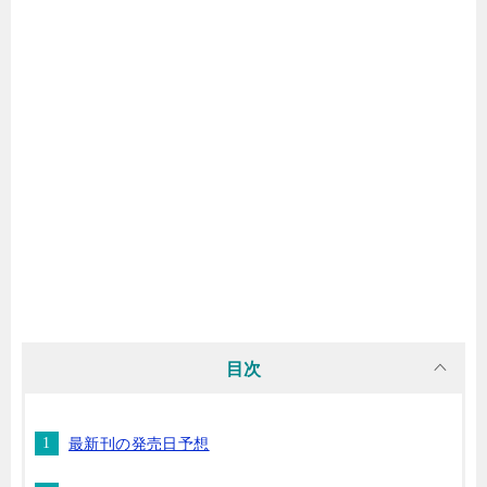
マンガ名（ま行）
マンガ名（や行）
マンガ名（ら行）
マンガ名（わ行）
目次
最新刊の発売日予想