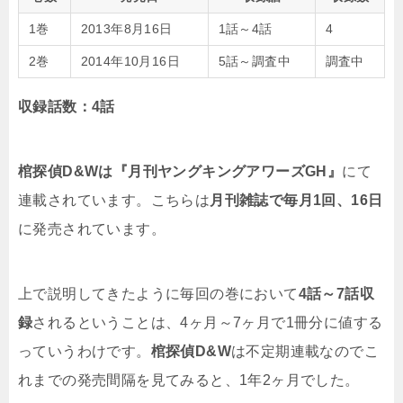
1巻
2013年8月16日
1話～4話
4
2巻
2014年10月16日
5話～調査中
調査中
収録話数：4話
棺探偵D&Wは『月刊ヤングキングアワーズGH』
にて
連載されています。こちらは
月刊雑誌で毎月1回、16日
に発売されています。
上で説明してきたように毎回の巻において
4話～7話収
録
されるということは、4ヶ月～7ヶ月で1冊分に値する
っていうわけです。
棺探偵D&W
は不定期連載なのでこ
れまでの発売間隔を見てみると、1年2ヶ月でした。