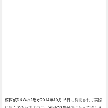
棺探偵D&Wの2巻が2014年10月16日
に発売されて実際
に読んでみた方の中には
次回の3巻
が気になって待ちき