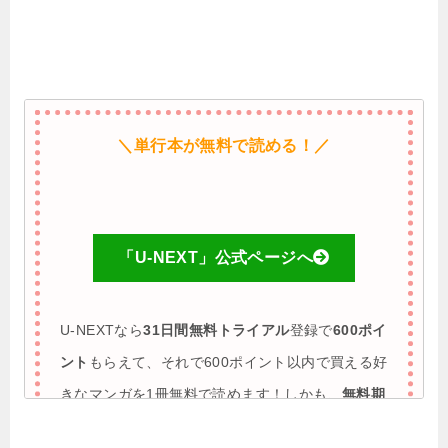
＼単行本が無料で読める！／
「U-NEXT」公式ページへ
U-NEXTなら
31日間無料トライアル
登録で
600ポイ
ント
もらえて、それで600ポイント以内で買える好
きなマンガを1冊無料で読めます！しかも、
無料期
間に解約すれば完全0円で利用も可能
♪