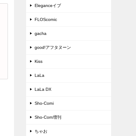
Eleganceイブ
FLOScomic
gacha
good!アフタヌーン
Kiss
LaLa
LaLa DX
Sho-Comi
Sho-Com増刊
ちゃお