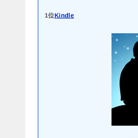
1位
Kindle