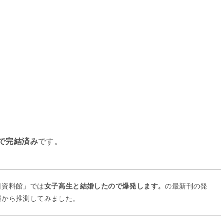
で完結済み
です。
日資料館」では
女子高生と結婚したので爆発します。
の最新刊の発
報から推測してみました。