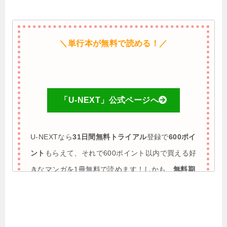
＼単行本が無料で読める！／
「U-NEXT」公式ページへ
U-NEXTなら
31日間無料トライアル
登録で
600ポイ
ント
もらえて、それで600ポイント以内で買える好
きなマンガを1冊無料で読めます！しかも、
無料期
間に解約すれば完全0円で利用も可能
♪