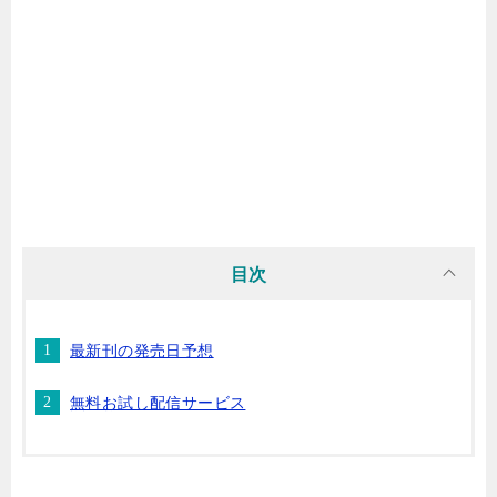
マンガ名（ら行）
マンガ名（わ行）
目次
最新刊の発売日予想
無料お試し配信サービス