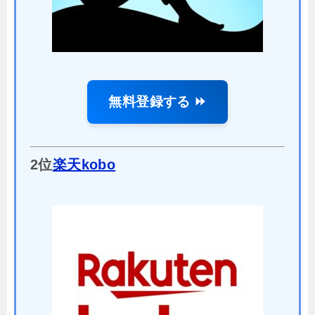
無料登録する ⏩
2位
楽天kobo