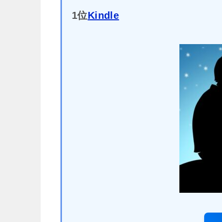
1位
Kindle