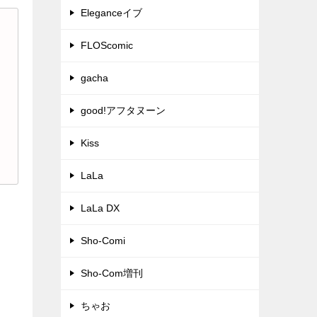
Eleganceイブ
FLOScomic
gacha
good!アフタヌーン
Kiss
LaLa
LaLa DX
Sho-Comi
Sho-Com増刊
ちゃお