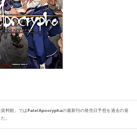
日資料館」では
Fate/Apocrypha
の最新刊の発売日予想を過去の発
した。