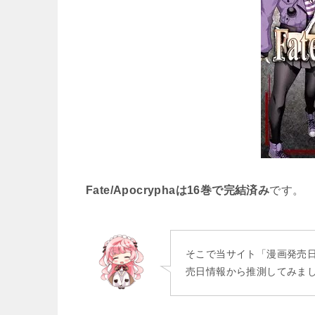
Fate/Apocryphaは16
巻で完結済み
です。
そこで当サイト「漫画発売
売日情報から推測してみま