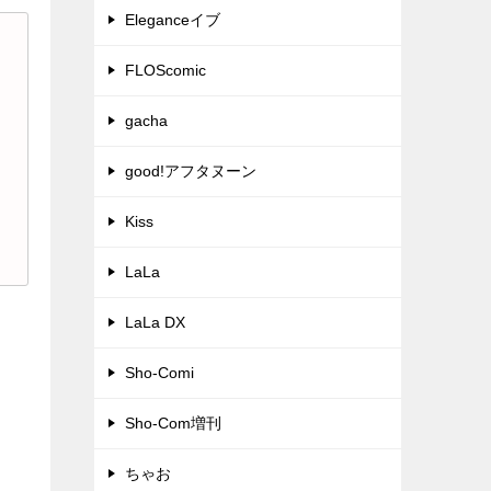
Eleganceイブ
FLOScomic
gacha
good!アフタヌーン
Kiss
LaLa
LaLa DX
Sho-Comi
Sho-Com増刊
ちゃお