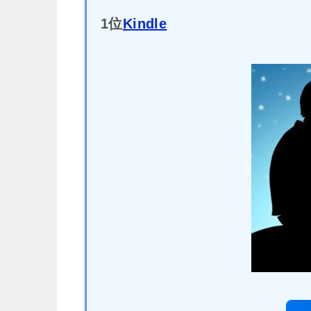
1位
Kindle