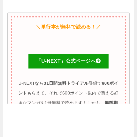
＼単行本が無料で読める！／
「U-NEXT」公式ページへ
U-NEXTなら
31日間無料トライアル
登録で
600ポイ
ント
もらえて、それで600ポイント以内で買える好
きなマンガを1冊無料で読めます！しかも、
無料期
間に解約すれば完全0円で利用も可能
♪