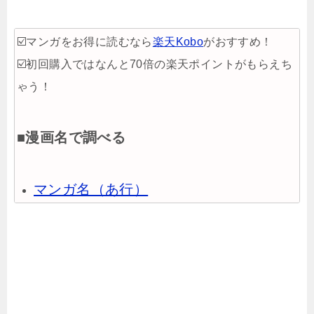
☑️マンガをお得に読むなら
楽天Kobo
がおすすめ！
☑️初回購入ではなんと70倍の楽天ポイントがもらえち
ゃう！
■漫画名で調べる
マンガ名（あ行）
マンガ名（か行）
マンガ名（さ行）
マンガ名（た行）
マンガ名（な行）