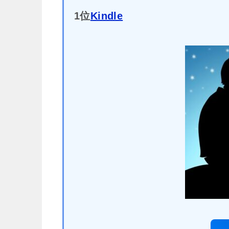
1位
Kindle