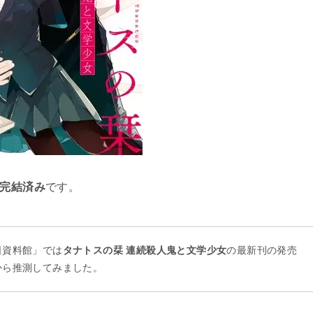
で完結済み
です。
日資料館」では
タナトスの栞 連続殺人鬼と文学少女
の最新刊の発売
から推測してみました。