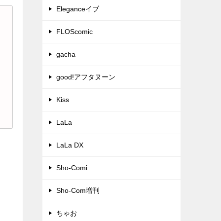
Eleganceイブ
FLOScomic
gacha
good!アフタヌーン
Kiss
LaLa
LaLa DX
Sho-Comi
Sho-Com増刊
ちゃお