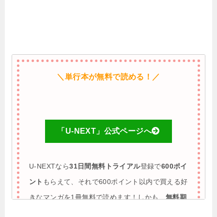
＼単行本が無料で読める！／
「U-NEXT」公式ページへ
U-NEXTなら
31日間無料トライアル
登録で
600ポイ
ント
もらえて、それで600ポイント以内で買える好
きなマンガを1冊無料で読めます！しかも、
無料期
間に解約すれば完全0円で利用も可能
♪