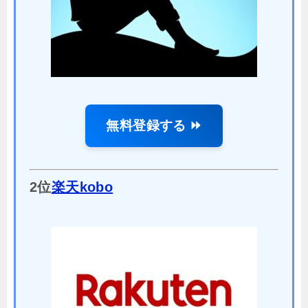
無料登録する ⏩
2位
楽天kobo