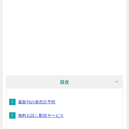
マンガ名（や行）
マンガ名（ら行）
マンガ名（わ行）
目次
最新刊の発売日予想
無料お試し配信サービス