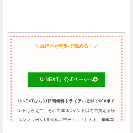
＼単行本が無料で読める！／
「U-NEXT」公式ページへ
U-NEXTなら
31日間無料トライアル
登録で
600ポイ
ント
もらえて、それで600ポイント以内で買える好
きなマンガを1冊無料で読めます！しかも、
無料期
間に解約すれば完全0円で利用も可能
♪