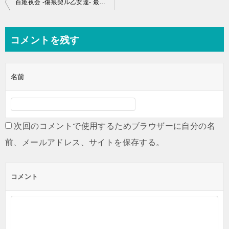
投
百姫夜会 -傷痕契ル乙女達- 最終巻の発売日はいつ？休載や連載状況、収録話数から予想
稿
ナ
コメントを残す
ビ
ゲ
名前
ー
シ
ョ
次回のコメントで使用するためブラウザーに自分の名
ン
前、メールアドレス、サイトを保存する。
コメント