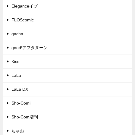
Eleganceイブ
FLOScomic
gacha
good!アフタヌーン
Kiss
LaLa
LaLa DX
Sho-Comi
Sho-Com増刊
ちゃお