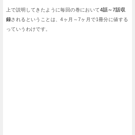
上で説明してきたように毎回の巻において
4話～7話収
録
されるということは、4ヶ月～7ヶ月で1冊分に値する
っていうわけです。