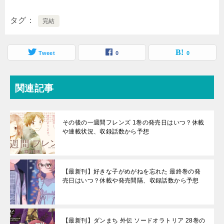
タグ
完結
Tweet
0
0
関連記事
その後の一週間フレンズ 1巻の発売日はいつ？休載
や連載状況、収録話数から予想
【最新刊】好きな子がめがねを忘れた 最終巻の発
売日はいつ？休載や発売間隔、収録話数から予想
【最新刊】ダンまち 外伝 ソードオラトリア 28巻の