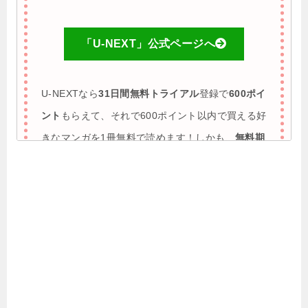
「U-NEXT」公式ページへ
U-NEXTなら
31日間無料トライアル
登録で
600ポイ
ント
もらえて、それで600ポイント以内で買える好
きなマンガを1冊無料で読めます！しかも、
無料期
間に解約すれば完全0円で利用も可能
♪