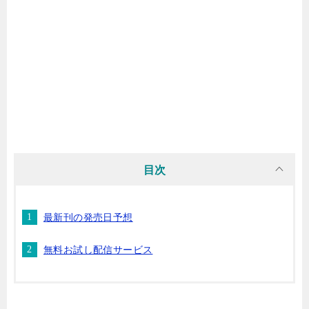
マンガ名（ら行）
マンガ名（わ行）
目次
最新刊の発売日予想
無料お試し配信サービス