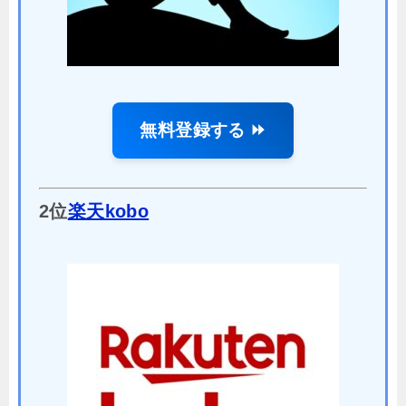
無料登録する ⏩
2位
楽天kobo