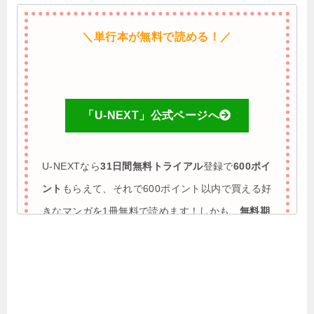
＼単行本が無料で読める！／
「U-NEXT」公式ページへ
U-NEXTなら
31日間無料トライアル
登録で
600ポイ
ント
もらえて、それで600ポイント以内で買える好
きなマンガを1冊無料で読めます！しかも、
無料期
間に解約すれば完全0円で利用も可能
♪