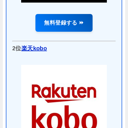
無料登録する ⏩
2位
楽天kobo