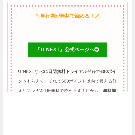
＼単行本が無料で読める！／
「U-NEXT」公式ページへ
U-NEXTなら
31日間無料トライアル
登録で
600ポイ
ント
もらえて、それで600ポイント以内で買える好
きなマンガを1冊無料で読めます！しかも、
無料期
間に解約すれば完全0円で利用も可能
♪