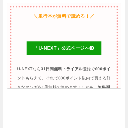
＼単行本が無料で読める！／
「U-NEXT」公式ページへ
U-NEXTなら
31日間無料トライアル
登録で
600ポイ
ント
もらえて、それで600ポイント以内で買える好
きなマンガを1冊無料で読めます！しかも、
無料期
間に解約すれば完全0円で利用も可能
♪