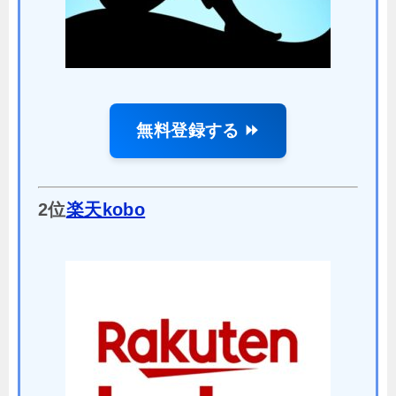
無料登録する ⏩
2位
楽天kobo