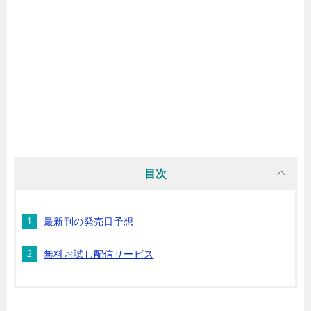
マンガ名（ら行）
マンガ名（わ行）
目次
最新刊の発売日予想
無料お試し配信サービス