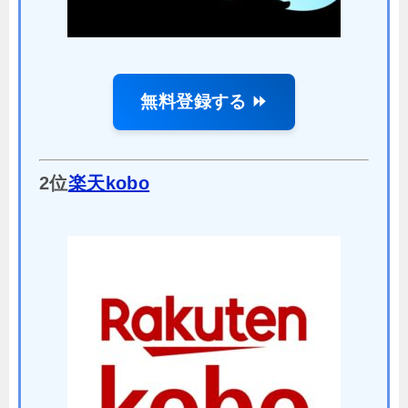
無料登録する ⏩
2位
楽天kobo