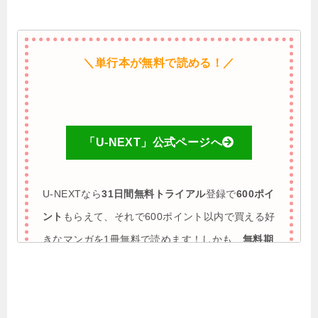
＼単行本が無料で読める！／
「U-NEXT」公式ページへ
U-NEXTなら
31日間無料トライアル
登録で
600ポイ
ント
もらえて、それで600ポイント以内で買える好
きなマンガを1冊無料で読めます！しかも、
無料期
間に解約すれば完全0円で利用も可能
♪