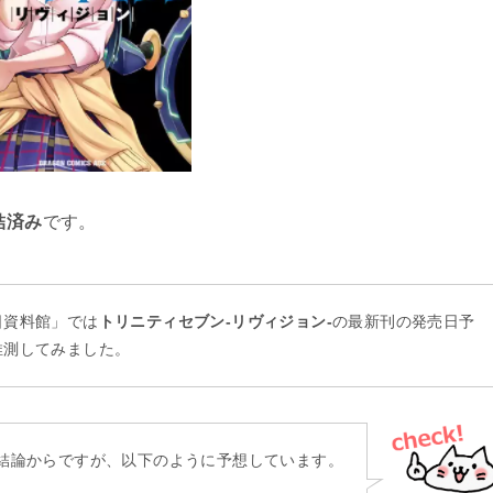
結済み
です。
日資料館」では
トリニティセブン‐リヴィジョン‐
の最新刊の発売日予
推測してみました。
結論からですが、以下のように予想しています。