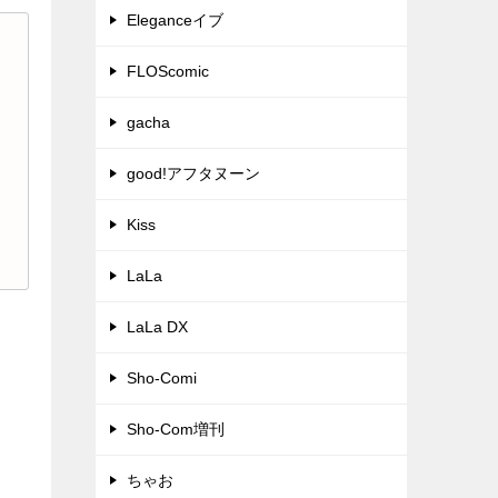
Eleganceイブ
FLOScomic
gacha
good!アフタヌーン
Kiss
LaLa
LaLa DX
Sho-Comi
Sho-Com増刊
ちゃお