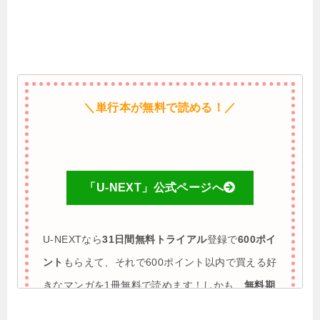
＼単行本が無料で読める！／
「U-NEXT」公式ページへ
U-NEXTなら
31日間無料トライアル
登録で
600ポイ
ント
もらえて、それで600ポイント以内で買える好
きなマンガを1冊無料で読めます！しかも、
無料期
間に解約すれば完全0円で利用も可能
♪