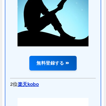
無料登録する ⏩
2位
楽天kobo