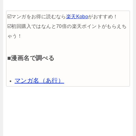
☑️マンガをお得に読むなら
楽天Kobo
がおすすめ！
☑️初回購入ではなんと70倍の楽天ポイントがもらえち
ゃう！
■漫画名で調べる
マンガ名（あ行）
マンガ名（か行）
マンガ名（さ行）
マンガ名（た行）
マンガ名（な行）