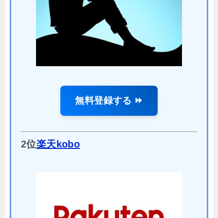
無料登録する ⏩
2位
楽天kobo