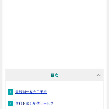
マンガ名（ま行）
マンガ名（や行）
マンガ名（ら行）
マンガ名（わ行）
目次
最新刊の発売日予想
無料お試し配信サービス