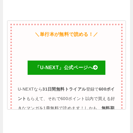
＼単行本が無料で読める！／
「U-NEXT」公式ページへ
U-NEXTなら
31日間無料トライアル
登録で
600ポイ
ント
もらえて、それで600ポイント以内で買える好
きなマンガを1冊無料で読めます！しかも、
無料期
間に解約すれば完全0円で利用も可能
♪