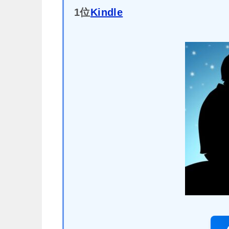
1位
Kindle