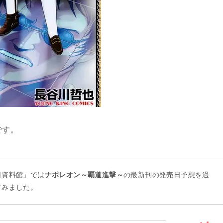
です。
日資料館」では
ナポレオン～覇道進撃～
の最新刊の発売日予想を過
てみました。