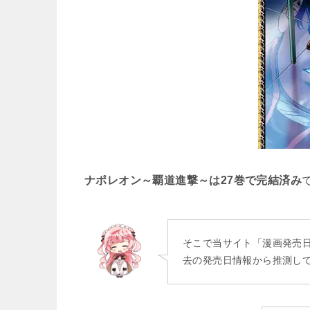
ナポレオン～覇道進撃～は27
巻で完結済み
そこで当サイト「漫画発売
去の発売日情報から推測し