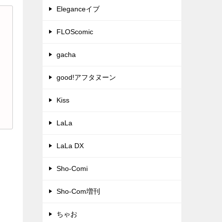
Eleganceイブ
FLOScomic
gacha
good!アフタヌーン
Kiss
LaLa
LaLa DX
Sho-Comi
Sho-Com増刊
ちゃお