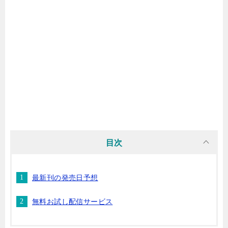
マンガ名（や行）
マンガ名（ら行）
マンガ名（わ行）
目次
最新刊の発売日予想
無料お試し配信サービス