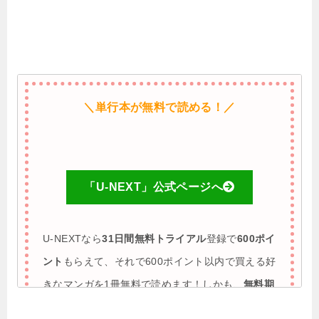
＼単行本が無料で読める！／
「U-NEXT」公式ページへ
U-NEXTなら
31日間無料トライアル
登録で
600ポイ
ント
もらえて、それで600ポイント以内で買える好
きなマンガを1冊無料で読めます！しかも、
無料期
間に解約すれば完全0円で利用も可能
♪