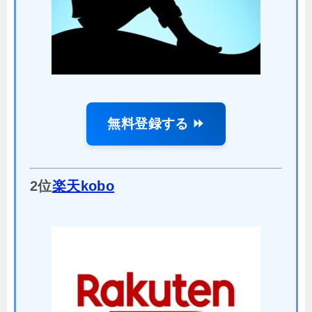
無料登録する ⏩
2位
楽天kobo