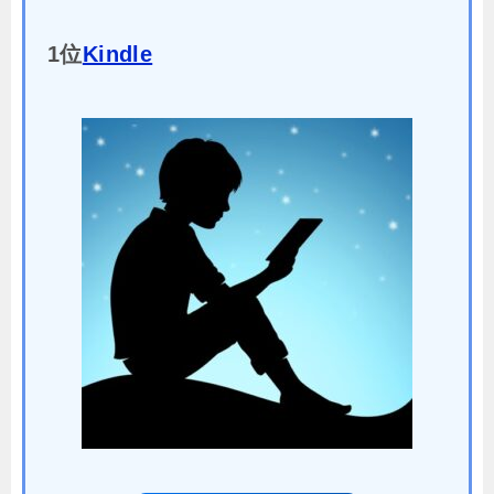
1位
Kindle