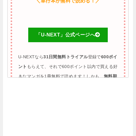
＼単行本が無料で読める！／
「U-NEXT」公式ページへ
U-NEXTなら
31日間無料トライアル
登録で
600ポイ
ント
もらえて、それで600ポイント以内で買える好
きなマンガを1冊無料で読めます！しかも、
無料期
間に解約すれば完全0円で利用も可能
♪