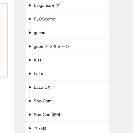
Eleganceイブ
FLOScomic
gacha
good!アフタヌーン
Kiss
LaLa
LaLa DX
Sho-Comi
Sho-Com増刊
ちゃお