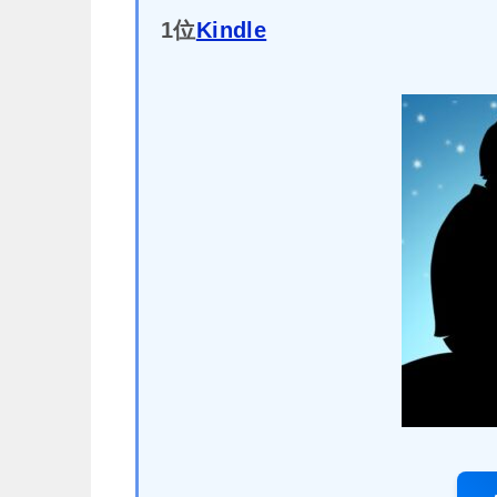
1位
Kindle