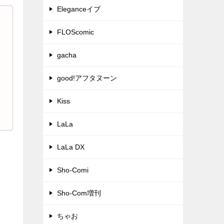
Eleganceイブ
FLOScomic
gacha
good!アフタヌーン
Kiss
LaLa
LaLa DX
Sho-Comi
Sho-Com増刊
ちゃお