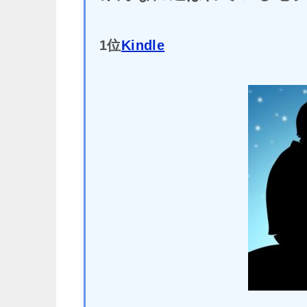
1位
Kindle