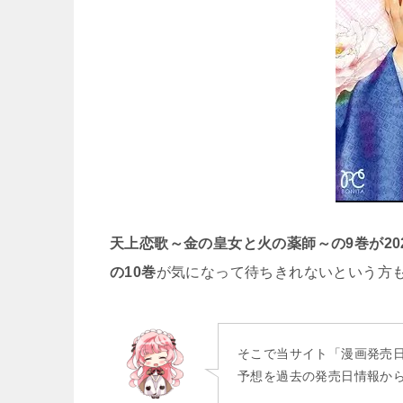
天上恋歌～金の皇女と火の薬師～の9巻が202
の10巻
が気になって待ちきれないという方
そこで当サイト「漫画発売
予想を過去の発売日情報か