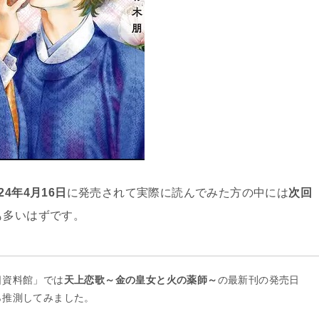
4年4月16日
に発売されて実際に読んでみた方の中には
次回
も多いはずです。
日資料館」では
天上恋歌～金の皇女と火の薬師～
の最新刊の発売日
ら推測してみました。