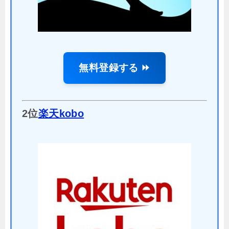
無料登録する ⏩
2位
楽天kobo