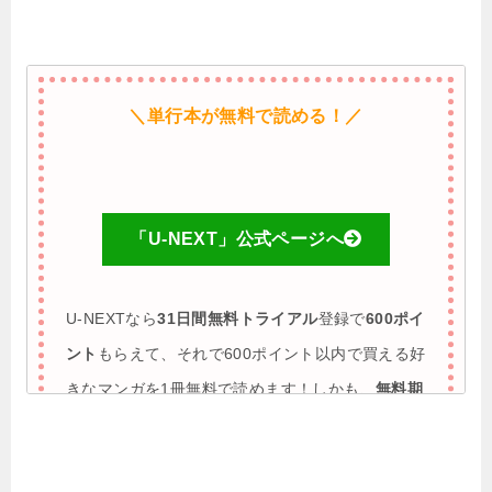
＼単行本が無料で読める！／
「U-NEXT」公式ページへ
U-NEXTなら
31日間無料トライアル
登録で
600ポイ
ント
もらえて、それで600ポイント以内で買える好
きなマンガを1冊無料で読めます！しかも、
無料期
間に解約すれば完全0円で利用も可能
♪