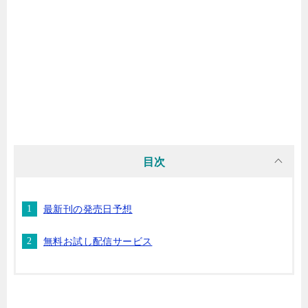
マンガ名（ら行）
マンガ名（わ行）
目次
最新刊の発売日予想
無料お試し配信サービス