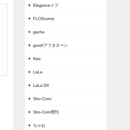
Eleganceイブ
FLOScomic
gacha
good!アフタヌーン
Kiss
LaLa
LaLa DX
Sho-Comi
Sho-Com増刊
ちゃお