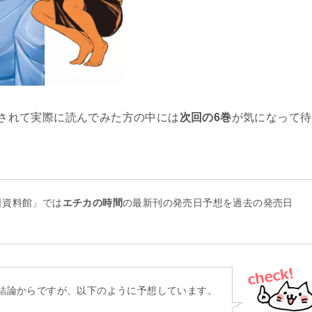
されて実際に読んでみた方の中には
次回の6巻
が気になって待
日資料館」では
エチカの時間
の最新刊の発売日予想を過去の発売日
。
結論からですが、以下のように予想しています。