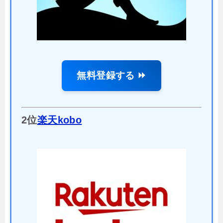
無料登録する ⏩
2位
楽天kobo