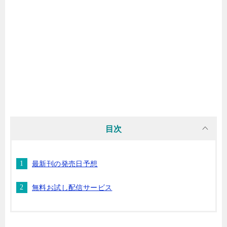
マンガ名（ら行）
マンガ名（わ行）
目次
最新刊の発売日予想
無料お試し配信サービス