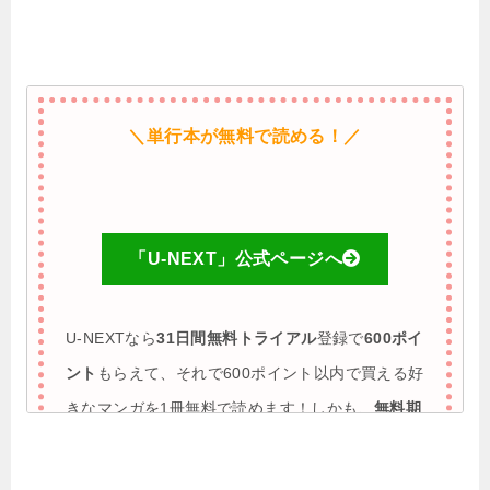
＼単行本が無料で読める！／
「U-NEXT」公式ページへ
U-NEXTなら
31日間無料トライアル
登録で
600ポイ
ント
もらえて、それで600ポイント以内で買える好
きなマンガを1冊無料で読めます！しかも、
無料期
間に解約すれば完全0円で利用も可能
♪