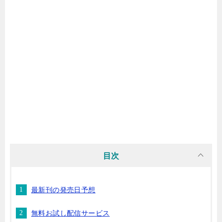
マンガ名（ま行）
マンガ名（や行）
マンガ名（ら行）
マンガ名（わ行）
目次
最新刊の発売日予想
無料お試し配信サービス