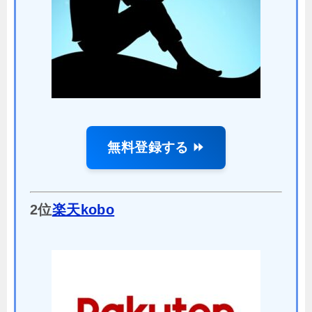
無料登録する ⏩
2位
楽天kobo