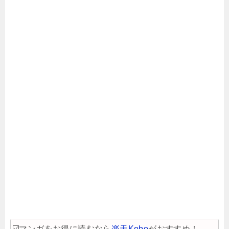
☑️マンガをお得に読むなら
楽天Kobo
がおすすめ！