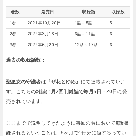
巻数
発売日
収録話
収録数
1巻
2021年10月20日
1話～5話
5
2巻
2022年3月18日
6話～11話
6
3巻
2022年6月20日
12話～17話
6
過去の収録話数：
聖巫女の守護者は『ザ花とゆめ』
にて連載されていま
す。こちらの雑誌は
月2回刊雑誌で毎月5日・20日
に発
売されています。
ここまでで説明してきたように毎回の巻において
6話収
録
されるということは、6ヶ月で1冊分に値するってい