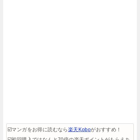
☑️マンガをお得に読むなら
楽天Kobo
がおすすめ！
☑️初回購入ではなんと70倍の楽天ポイントがもらえち