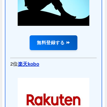
無料登録する ⏩
2位
楽天kobo