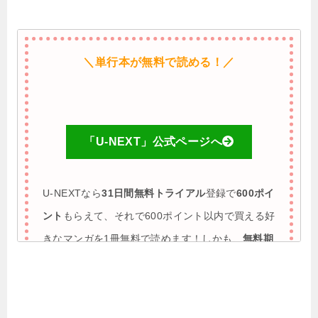
＼単行本が無料で読める！／
「U-NEXT」公式ページへ
U-NEXTなら
31日間無料トライアル
登録で
600ポイ
ント
もらえて、それで600ポイント以内で買える好
きなマンガを1冊無料で読めます！しかも、
無料期
間に解約すれば完全0円で利用も可能
♪