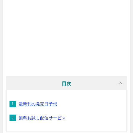
マンガ名（や行）
マンガ名（ら行）
マンガ名（わ行）
目次
最新刊の発売日予想
無料お試し配信サービス