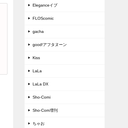
Eleganceイブ
FLOScomic
gacha
good!アフタヌーン
Kiss
LaLa
LaLa DX
Sho-Comi
Sho-Com増刊
ちゃお