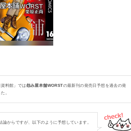
。
日資料館」では
怨み屋本舗WORST
の最新刊の発売日予想を過去の発
した。
結論からですが、以下のように予想しています。