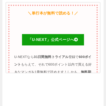
＼単行本が無料で読める！／
「U-NEXT」公式ページへ
U-NEXTなら
31日間無料トライアル
登録で
600ポイ
ント
もらえて、それで600ポイント以内で買える好
きなマンガを1冊無料で読めます！しかも、
無料期
間に解約すれば完全0円で利用も可能
♪