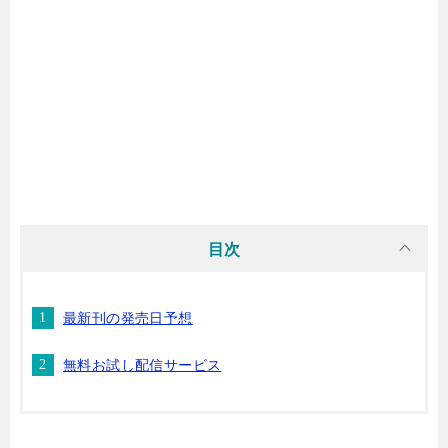
マンガ名（ら行）
マンガ名（わ行）
目次
最新刊の発売日予想
無料お試し配信サービス