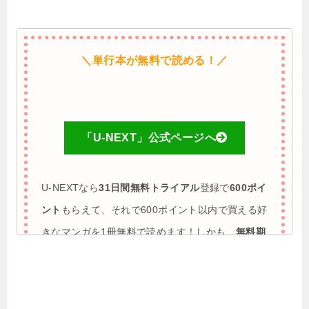
＼単行本が無料で読める！／
「U-NEXT」公式ページへ
U-NEXTなら
31日間無料トライアル
登録で
600ポイ
ント
もらえて、それで600ポイント以内で買える好
きなマンガを1冊無料で読めます！しかも、
無料期
間に解約すれば完全0円で利用も可能
♪