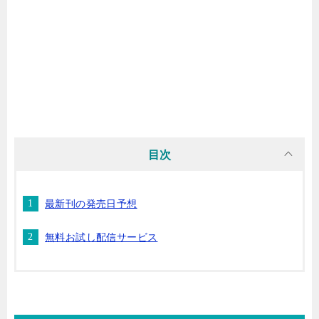
マンガ名（ら行）
マンガ名（わ行）
目次
最新刊の発売日予想
無料お試し配信サービス