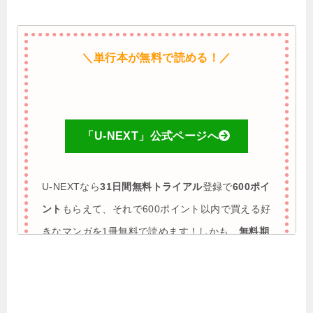
＼単行本が無料で読める！／
「U-NEXT」公式ページへ
U-NEXTなら
31日間無料トライアル
登録で
600ポイ
ント
もらえて、それで600ポイント以内で買える好
きなマンガを1冊無料で読めます！しかも、
無料期
間に解約すれば完全0円で利用も可能
♪