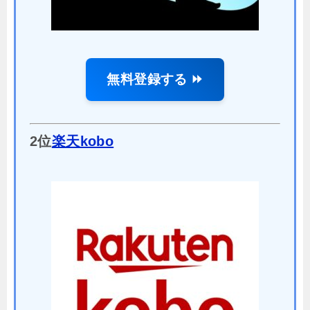
無料登録する ⏩
2位
楽天kobo