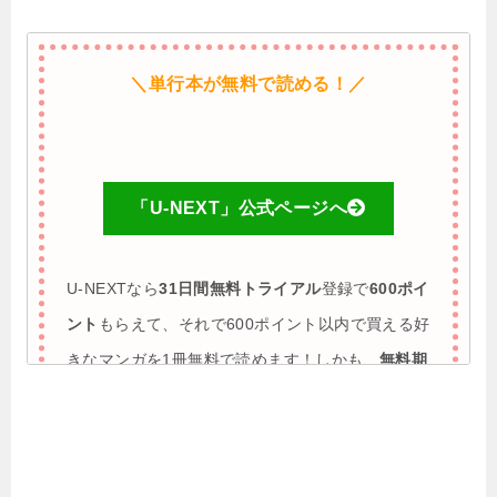
＼単行本が無料で読める！／
「U-NEXT」公式ページへ
U-NEXTなら
31日間無料トライアル
登録で
600ポイ
ント
もらえて、それで600ポイント以内で買える好
きなマンガを1冊無料で読めます！しかも、
無料期
間に解約すれば完全0円で利用も可能
♪