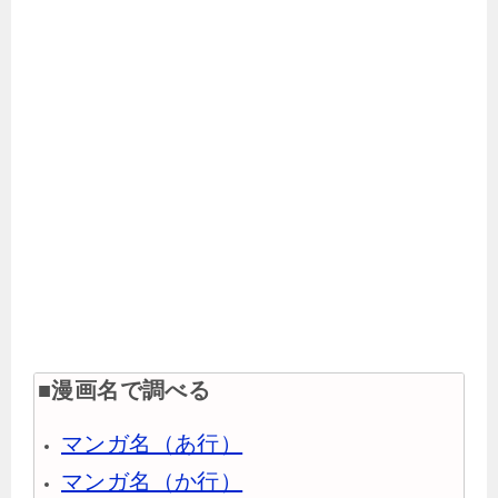
■漫画名で調べる
マンガ名（あ行）
マンガ名（か行）