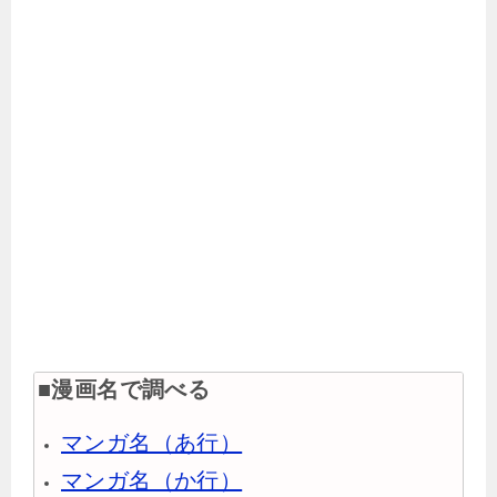
■漫画名で調べる
マンガ名（あ行）
マンガ名（か行）