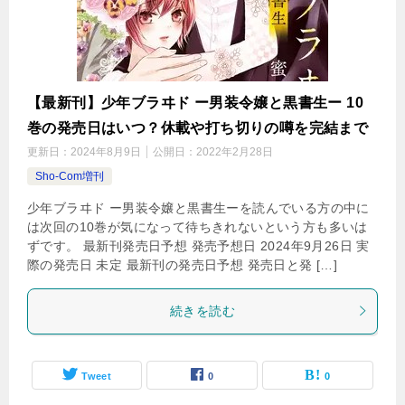
【最新刊】少年ブラヰド ー男装令嬢と黒書生ー 10
巻の発売日はいつ？休載や打ち切りの噂を完結まで
更新日：
2024年8月9日
公開日：
2022年2月28日
Sho-Com増刊
少年ブラヰド ー男装令嬢と黒書生ーを読んでいる方の中に
は次回の10巻が気になって待ちきれないという方も多いは
ずです。 最新刊発売日予想 発売予想日 2024年9月26日 実
際の発売日 未定 最新刊の発売日予想 発売日と発 […]
続きを読む
Tweet
0
0