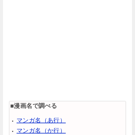
■漫画名で調べる
マンガ名（あ行）
マンガ名（か行）