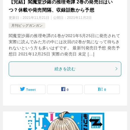
【完結】閻魔堂沙羅の推理奇譚 2巻の発売日はい
つ？休載や発売間隔、収録話数から予想
更新日：
2021年11月21日
公開日：
2021年11月2日
月刊ビッグガンガン
閻魔堂沙羅の推理奇譚の1巻が2021年5月25日に発売されて
実際に読んでみた方の中には次回の2巻が気になって待ちき
れないという方も多いはずです。 最新刊発売日予想 発売予
想日 2021年12月25日 実際の発売日 未定 […]
続きを読む
Tweet
0
0