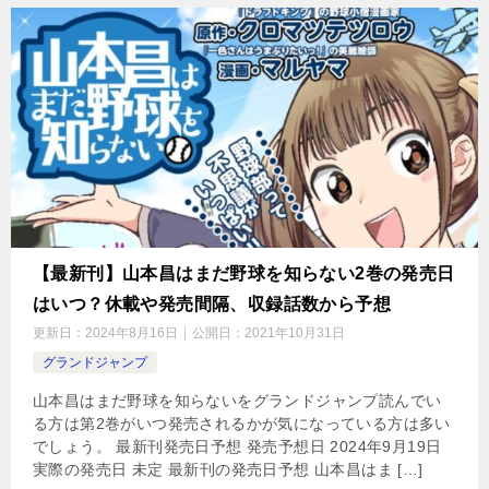
【最新刊】山本昌はまだ野球を知らない2巻の発売日
はいつ？休載や発売間隔、収録話数から予想
更新日：
2024年8月16日
公開日：
2021年10月31日
グランドジャンプ
山本昌はまだ野球を知らないをグランドジャンプ読んでい
る方は第2巻がいつ発売されるかが気になっている方は多い
でしょう。 最新刊発売日予想 発売予想日 2024年9月19日
実際の発売日 未定 最新刊の発売日予想 山本昌はま […]