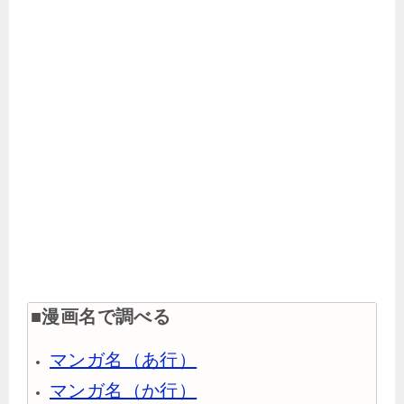
■漫画名で調べる
マンガ名（あ行）
マンガ名（か行）