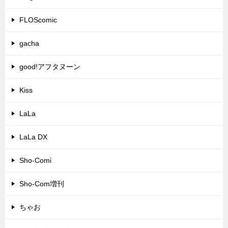
FLOScomic
gacha
good!アフタヌーン
Kiss
LaLa
LaLa DX
Sho-Comi
Sho-Com増刊
ちゃお