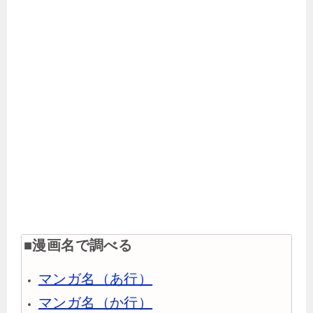
■漫画名で調べる
マンガ名（あ行）
マンガ名（か行）