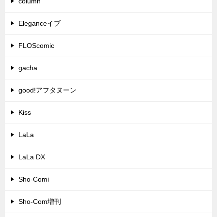
column
Eleganceイブ
FLOScomic
gacha
good!アフタヌーン
Kiss
LaLa
LaLa DX
Sho-Comi
Sho-Com増刊