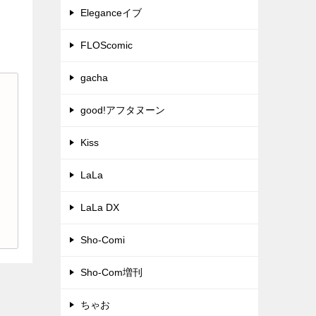
Eleganceイブ
FLOScomic
gacha
good!アフタヌーン
Kiss
LaLa
LaLa DX
Sho-Comi
Sho-Com増刊
ちゃお