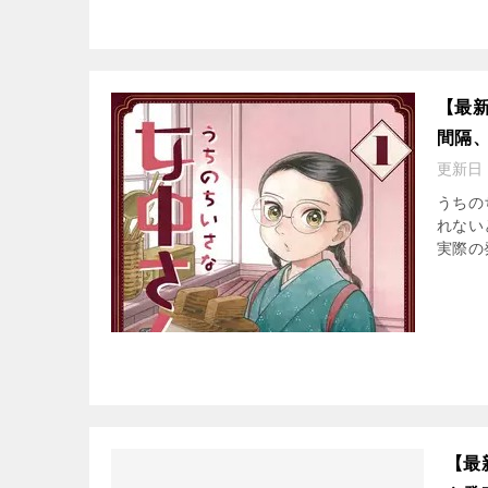
【最
間隔
更新日
うちの
れない
実際の
【最