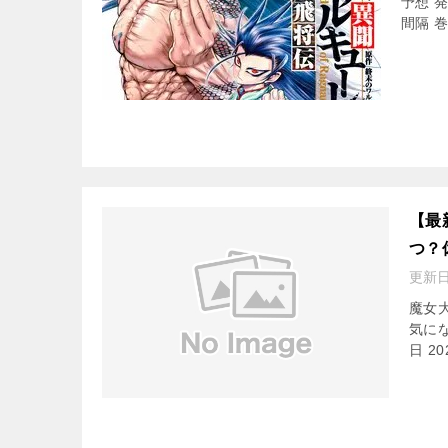
予想 
間隔 巻
【最
つ？
更新
魔女
気に
日 2