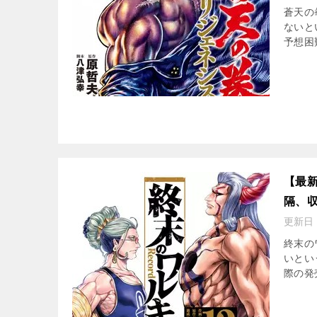
蒼天の
ないと
予想困
【最新
隔、
更新日
終末の
いとい
際の発