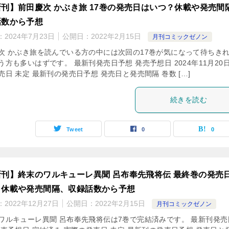
刊】前田慶次 かぶき旅 17巻の発売日はいつ？休載や発売間
話数から予想
：
2024年7月23日
公開日：
2022年2月15日
月刊コミックゼノン
次 かぶき旅を読んでいる方の中には次回の17巻が気になって待ちき
う方も多いはずです。 最新刊発売日予想 発売予想日 2024年11月20日
売日 未定 最新刊の発売日予想 発売日と発売間隔 巻数 […]
続きを読む
Tweet
0
0
新刊】終末のワルキューレ異聞 呂布奉先飛将伝 最終巻の発売
？休載や発売間隔、収録話数から予想
：
2022年12月27日
公開日：
2022年2月15日
月刊コミックゼノン
ワルキューレ異聞 呂布奉先飛将伝は7巻で完結済みです。 最新刊発売