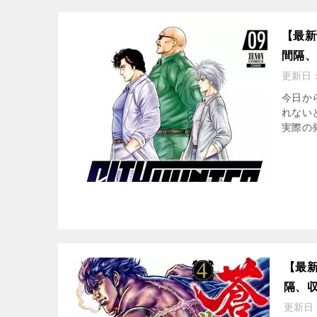
マンガ名（わ行）
【最新
間隔、
更新日
今日か
れない
実際の発
【最新
隔、
更新日