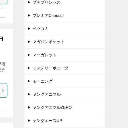
プチプリンセス
プレミアCheese!
ベツコミ
日
マガジンポケット
マーガレット
3巻
ミステリーボニータ
売予
モーニング
ヤングアニマル
ヤングアニマルZERO
ヤングエースUP