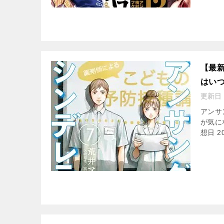
【最新
はい
更新日
アンサ
が気に
想日 2