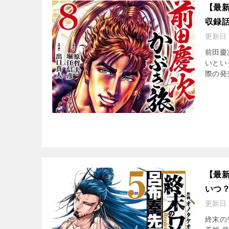
【最新
収録
更新日
前田慶
いとい
際の発
【最
いつ
更新日
終末の