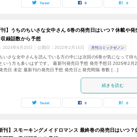
Tweet
0
0
新刊】うちのちいさな女中さん 6巻の発売日はいつ？休載や発
、収録話数から予想
：
2024年6月20日
公開日：
2022年2月15日
月刊コミックゼノン
ちいさな女中さんを読んでいる方の中には次回の6巻が気になって待
という方も多いはずです。 最新刊発売日予想 発売予想日 2025年2月2
発売日 未定 最新刊の発売日予想 発売日と発売間隔 巻数 […]
続きを読む
Tweet
0
0
新刊】スモーキングメイドロマンス 最終巻の発売日はいつ？