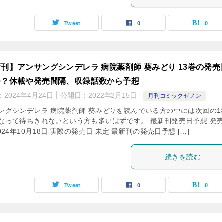
Tweet
0
0
刊】アンサングシンデレラ 病院薬剤師 葵みどり 13巻の発売
つ？休載や発売間隔、収録話数から予想
：
2024年4月24日
公開日：
2022年2月15日
月刊コミックゼノン
ングシンデレラ 病院薬剤師 葵みどりを読んでいる方の中には次回の1
なって待ちきれないという方も多いはずです。 最新刊発売日予想 発
024年10月18日 実際の発売日 未定 最新刊の発売日予想 […]
続きを読む
Tweet
0
0