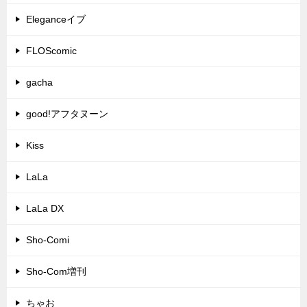
Eleganceイブ
FLOScomic
gacha
good!アフタヌーン
Kiss
LaLa
LaLa DX
Sho-Comi
Sho-Com増刊
ちゃお