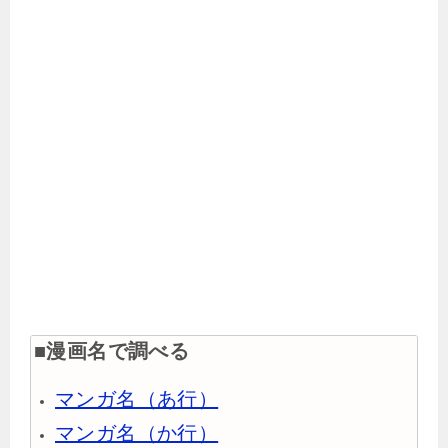
■漫画名で調べる
マンガ名（あ行）
マンガ名（か行）