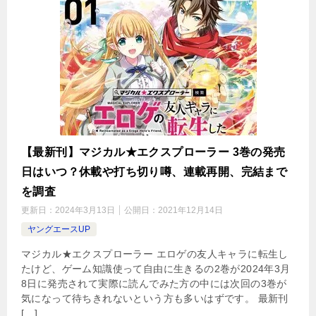
【最新刊】マジカル★エクスプローラー 3巻の発売
日はいつ？休載や打ち切り噂、連載再開、完結まで
を調査
更新日：
2024年3月13日
公開日：
2021年12月14日
ヤングエースUP
マジカル★エクスプローラー エロゲの友人キャラに転生し
たけど、ゲーム知識使って自由に生きるの2巻が2024年3月
8日に発売されて実際に読んでみた方の中には次回の3巻が
気になって待ちきれないという方も多いはずです。 最新刊
[…]